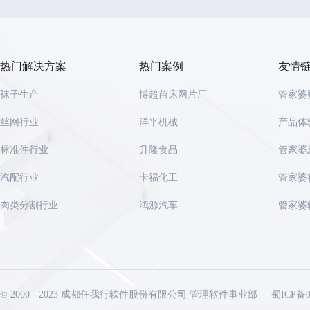
热门解决方案
热门案例
友情
袜子生产
博超苗床网片厂
管家婆
丝网行业
洋平机械
产品体
标准件行业
升隆食品
管家婆
汽配行业
卡福化工
管家婆
肉类分割行业
鸿源汽车
管家婆
© 2000 - 2023 成都任我行软件股份有限公司 管理软件事业部
蜀ICP备0